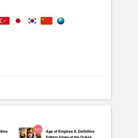
-62%
itive
Age of Empires II: Definitive
Edition Dawn of the Dukes...