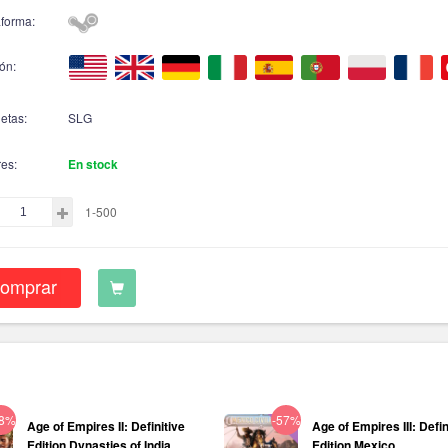
aforma:
ón:
etas:
SLG
res:
En stock
1-500
omprar
18%
-57%
Age of Empires II: Definitive
Age of Empires III: Defin
Edition Dynasties of India...
Edition Mexico...