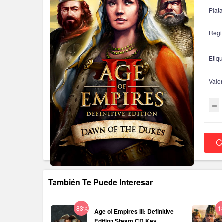
Plat
Regi
Etiqu
Valo
C
También Te Puede Interesar
-83%
-
Age of Empires III: Definitive
Edition Steam CD Key