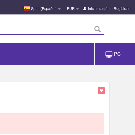
Spain(Español)
EUR
Iniciar sesión
o
Regístrate
PC