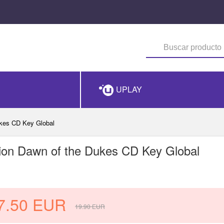
UPLAY
Dukes CD Key Global
ition Dawn of the Dukes CD Key Global
7.50
EUR
19.90
EUR