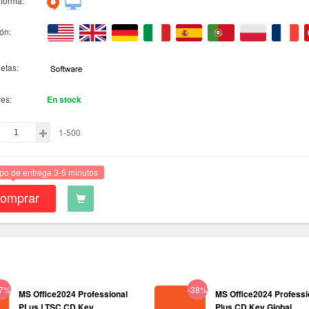
aforma:
ón:
etas:
res:
En stock
1-500
po de entrega 3-5 minutos
omprar
37%
-38%
MS Office2024 Professional
MS Office2024 Professi
PLus LTSC CD Key
Plus CD Key Global