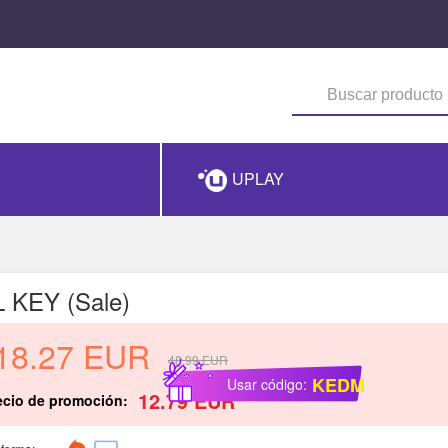
UPLAY
KEY (Sale)
18.27
EUR
48.99
EUR
KEDM
Usar código:
12.79
EUR
ecio de promoción: