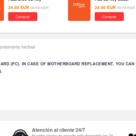
24.50
EUR
24.50
EUR
38.78
EUR
39.78
EUR
Comprar
Comprar
uentemente hechas
ARD (PC). IN CASE OF MOTHERBOARD REPLACEMENT, YOU CAN
.
Atención al cliente 24/7
Nuestro equipo de soporte está disponible las 24