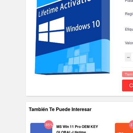
Plat
Regi
Etiqu
Valo
Tiem
C
También Te Puede Interesar
-85%
-
MS Win 11 Pro OEM KEY
GLOBAL-Lifetime