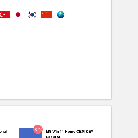
-87%
onal
MS Win 11 Home OEM KEY
GLOBAL