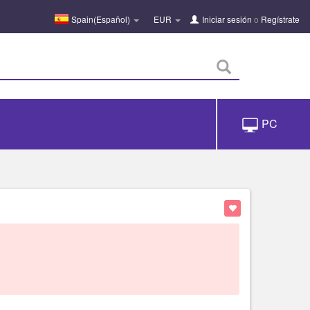
Spain(Español)
EUR
Iniciar sesión
o
Regístrate
PC