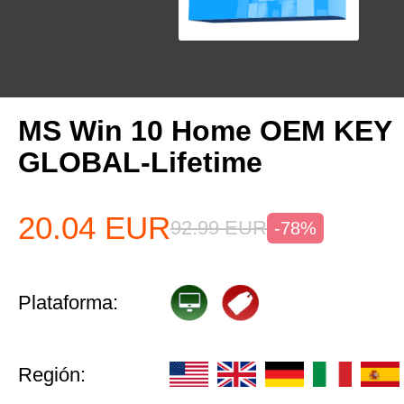
MS Win 10 Home OEM KEY
GLOBAL-Lifetime
20.04
EUR
92.99
EUR
-78%
Plataforma:
Región: